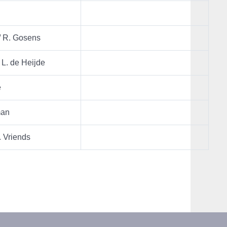
/ R. Gosens
 L. de Heijde
e
man
. Vriends