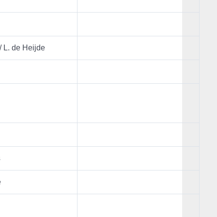
/ L. de Heijde
s
e