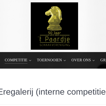
COMPETITIE
TOERNOOIEN
OVER ONS
GR
Eregalerij (interne competitie