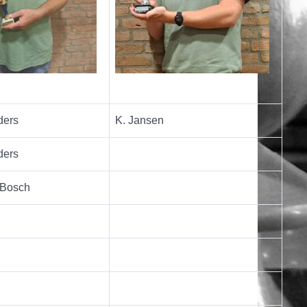
ders
K. Jansen
ders
 Bosch