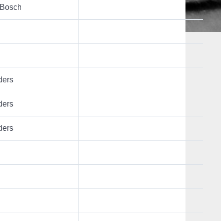
 Bosch
ders
ders
ders