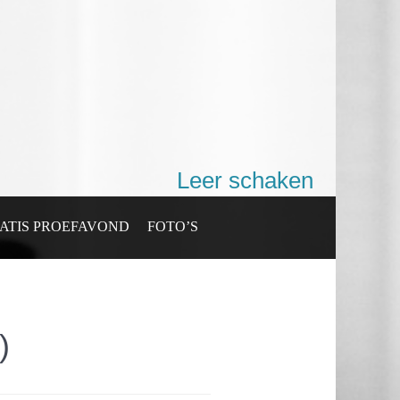
Leer schaken
ATIS PROEFAVOND
FOTO’S
)