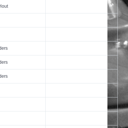
Hout
ders
ders
ders