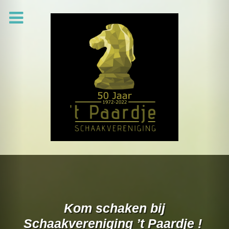
Previous
Ne
Kom schaken bij
Schaakvereniging ’t Paardje !